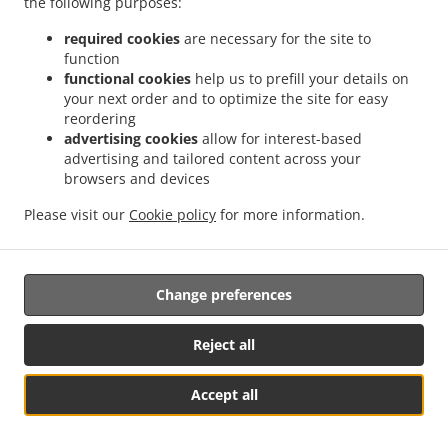
the following purposes:
utilisant des spécifications techniques.
required cookies
are necessary for the site to
14.6.
Lorsque des données à caractère personnel sont
function
functional cookies
help us to prefill your details on
traitées à des fins de recherche scientifique ou historique
your next order and to optimize the site for easy
ou à des fins statistiques conformément au règlement, la
reordering
personne concernée, pour des motifs liés à sa situation
advertising cookies
allow for interest-based
particulière, a le droit de s'opposer au traitement des
advertising and tailored content across your
données personnelles le concernant, sauf si le traitement
browsers and devices
est nécessaire à l'accomplissement d'une mission
effectuée pour des raisons d'intérêt public.
Please visit our
Cookie policy
for more information.
15. Prise de décision individuelle
automatisée, y compris le profilage
Change preferences
15.1.
La personne concernée a le droit de ne pas être
soumise à une décision fondée uniquement sur un
Reject all
traitement automatisé, y compris le profilage, qui produit
des effets juridiques la concernant ou l'affecte
Accept all
significativement de manière similaire.
See MENU & Order