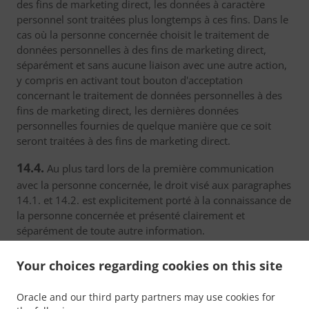
des fins de marketing direct, les données à caractère
personnel sont traitées plus longtemps à ces fins. Dans le
cas où la personne concernée choisit le traitement de
données personnelles à des fins de marketing direct,
séparément et sans aucune liaison avec une autre action,
y compris en activant tout bouton d'acceptation
concernant le traitement de données personnelles à des
fins de marketing direct, les dernières données
personnelles fournies de quelque manière que ce soit
seront traitées à des fins de marketing direct.
14.4.
Au plus tard lors de la première communication
avec la personne concernée, le droit visé aux paragraphes
14.1. et 14.2. est explicitement porté à la connaissance de
la personne concernée et présenté clairement et
séparément de toute autre information.
14.5.
Dans le cadre de l'utilisation des services de la
Your choices regarding cookies on this site
société de l'information et nonobstant la directive
2002/58 / CE, la personne concernée peut exercer son
Oracle and our third party partners may use cookies for
droit d'opposition par des moyens automatisés en