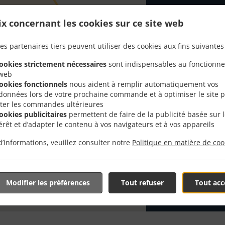
Vous recherch
ix concernant les cookies sur ce site web
Sainte Cecile?
preparer un b
es partenaires tiers peuvent utiliser des cookies aux fins suivantes 
Lorsque vous v
cookies strictement nécessaires
sont indispensables au fonctionn
nourriture de 
 web
Sélectionnez 
cookies fonctionnels
nous aident à remplir automatiquement vos
que vous appré
données lors de votre prochaine commande et à optimiser le site 
liter les commandes ultérieures
cookies publicitaires
permettent de faire de la publicité basée sur 
Frais de l
térêt et d’adapter le contenu à vos navigateurs et à vos appareils
d’informations, veuillez consulter notre
Politique en matière de coo
Zone 1
, Mi
Zone 2
, Mi
Zone 3
, Mi
Modifier les préférences
Tout refuser
Tout acc