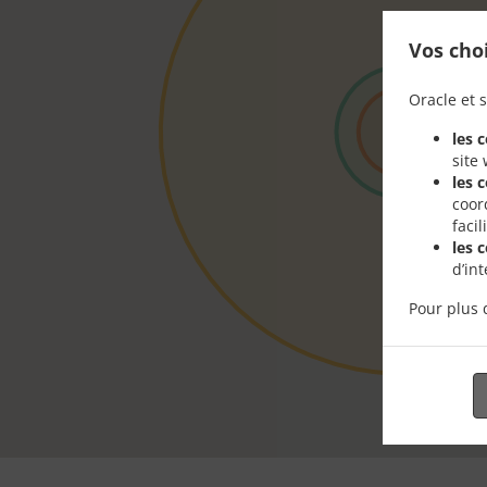
Vos cho
Oracle et s
les 
site
les 
coor
faci
les 
d’in
Pour plus 