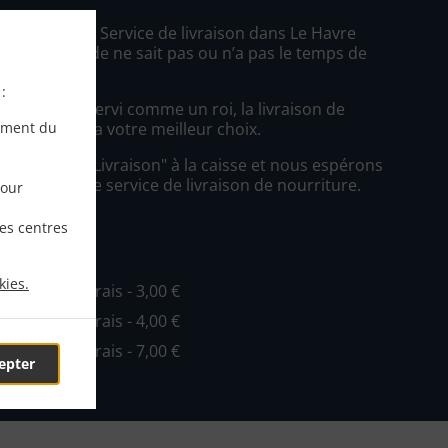
ez une Pizza Service de livraison dans Le Havre
 Tout le monde ne sait pas ou n’a pas le temps de
ons repas.
:
oulez être servi comme un roi, la livraison de
ement du
Le Cèdre sera votre meilleur choix.
simplement "Livraison" à la caisse et nous espérons
cierez notre service de livraison de nourriture.
pour
les centres
ivraison
kies.
n. - 20,00 €, Frais - 3,00 €
n. - 25,00 €, Frais - 4,00 €
n. - 30,00 €, Frais - 7,00 €
epter